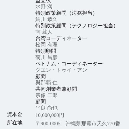
監査役
水野 満
特別政策顧問（法務担当）
絹川 恭久
特別政策顧問（テクノロジー担当）
南 蔵人
台湾コーディネーター
松岡 有理
特別顧問
菊川 昌彦
ベトナム・コーディネーター
グエン・トゥイ・アン
顧問
與那覇 仁
共同創業者兼顧問
宗像 二郎
顧問
平良 尚也
資本金
10,000,000円
所在地
〒900-0005 沖縄県那覇市天久770番